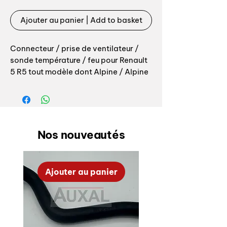
Ajouter au panier | Add to basket
Connecteur / prise de ventilateur /
sonde température / feu pour Renault
5 R5 tout modèle dont Alpine / Alpine
Turbo / Turbo / Turbo 2 / tout modèle
Livré complet prêt à installer,
connecteur surmoulé pour installation
/ remplacement il vous faut réaliser
Nos nouveautés
une épissure sur votre faisceau. Vendu
à l’unité ou par paire, compatible avec
prise origine.
Ajouter au panier
Connecteur prise antibrouillard
ventilateur sonde Renault 5 R5
connector