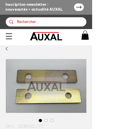
Inscription newsletter :
nouveautés + actualité AUXAL
SKU : 22-R5-02-173