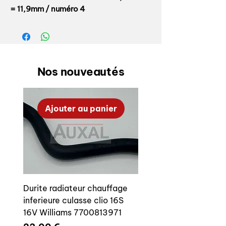
= 11,9mm / numéro 4
Le réglage de la hauteur du boitier de
crémaillère s'effectue à l'aide de cales
intercalées entre les points de fixation
de la crémaillère et le châssis.
Nos nouveautés
Ces cales sont numérotées de 1 à 7 et
chaque cale a une valeur précise de
Ajouter au panier
cote
A
.
Les deux cales n'ont donc pas
obligatoirement le même numéro.
Ces cales permettent de régler la
hauteur de crémaillère afin de limiter
Durite radiateur chauffage
les variations de parallélisme lors des
inferieure culasse clio 16S
mouvemments de suspensions, il est
16V Williams 7700813971
très important de régler cela sur votre