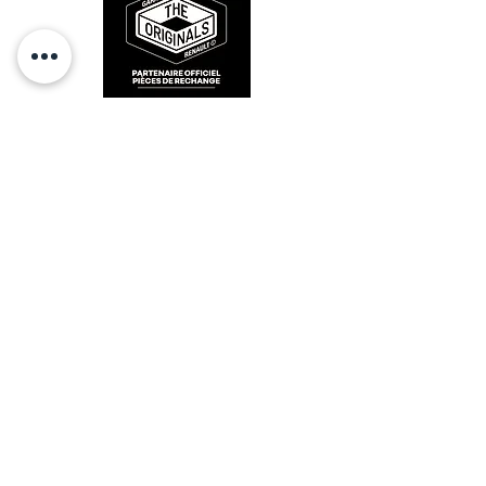
4
11,9mm / 7700555566
5
12,9mm / 7700555567
6
13,9mm / 7700555568
7
14,9mm / 7700555569
RESTEZ CONECTÉ
HORAIRES D'OUVERTURE
Lundi : 14h - 17h
Mardi : 9h - 12h 14h - 17h
Mercredi : Fermé