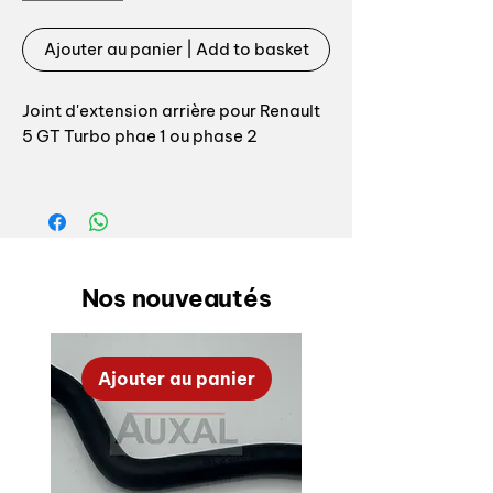
Ajouter au panier | Add to basket
Joint d'extension arrière pour Renault
5 GT Turbo phae 1 ou phase 2
Référence origine: 7700762958
Longueur et profil 100% conform à
l'origine.
Nos nouveautés
Joint souvet absent ou abimé,
indispensable pour assurer
l'étanchéité des extensions avec la
Ajouter au panier
carrosserie.
OEM rear wheel archs seal for renault
5 GT Turbo phase 1 or 2