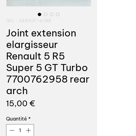
SKU : 24-R5GT-14-588
Joint extension
elargisseur
Renault 5 R5
Super 5 GT Turbo
7700762958 rear
arch
Prix
15,00 €
Quantité
*