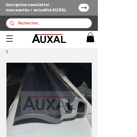
Inscription newsletter :
nouveautés + actualité AUXAL