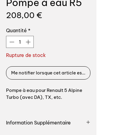
Pompe à eau R5
Prix
208,00 €
Quantité
*
Rupture de stock
Me notifier lorsque cet article est disponible
Pompe à eau pour Renault 5 Alpine
Turbo (avec DA), TX, etc.
Top qualité, fabrication allemande.
Information Supplémentaire
Livrée avec joints.
Retrouvez toutes les pièces