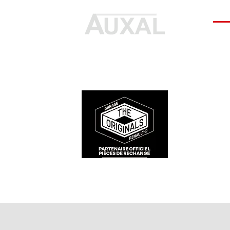
INF
Durite radiateur chauffage
Cale reglage gache coffre R5
Dur
Pour
inferieure culasse clio 16S 16V
7700533145
clio
Des pièces 100% conformes à
FAQ
Williams 7700804635
77
Prix
6,00 €
l'origine, pour remettre votre
Docu
Prix
Pri
bolide sur la route et revivre les
23,00 €
23,
Cond
sensations des années 80-90.
Ment
Prot