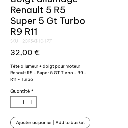
Renault 5 R5
Super 5 Gt Turbo
R9 R11
SKU : 20-R5AT-10-177
Prix
32,00 €
Tête allumeur + doigt pour moteur
Renault R5 - Super 5 GT Turbo - R9 -
R11 - Turbo
Quantité
*
Type moteur: C1J Marque : Ducellier
-------------------------------
-
Ajouter au panier | Add to basket
Ignition cap + rotor for Renault 5 - R5