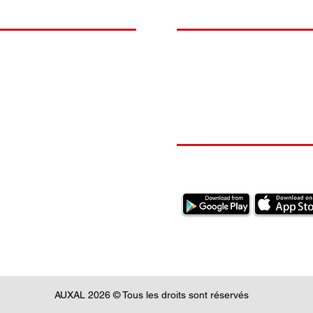
O
NOS BOLIDES
ite vase expansion culasse
Durite radiateur chauffage
quoi Auxal ?
Peugeot
 16S 16V Williams
Peugeot 205 RALLYE 646
Renault
00804636
cooling hose heat 6464A5
mentation
Volkswagen
x
Prix
00 €
59,00 €
itions Générales de Vente
RESTEZ CONECTÉ
ions légales RGPD
ection des données
AUXAL 2026 © Tous les droits sont réservés