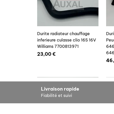
Durite radiateur chauffage
Dur
inferieure culasse clio 16S 16V
Peu
Williams 7700813971
646
64
Prix
23,00 €
Pri
46
7700804635
7
Livraison rapide
Fiabilité et suivi