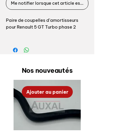
Me notifier lorsque cet article est disponible
Paire de coupelles d'amortisseurs
pour Renault 5 GT Turbo phase 2
Références origine: coté
droit 6001009733 / coté gauche
6001009739
Front damper top mount plates set for
Nos nouveautés
Renault 5 R5 GT Turbo phase 2
OEM references : right
Ajouter au panier
side 6001009733 / left side
6001009739