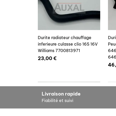
Durite radiateur chauffage
Dur
inferieure culasse clio 16S 16V
Peu
Williams 7700813971
646
64
Prix
23,00 €
Pri
46
7700804635
7
Livraison rapide
Fiabilité et suivi