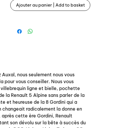
Ajouter au panier | Add to basket
Référence origine: 7700617407
-------------------------------
--------------
Engine valves retainers set for Renault
5 Alpine / Alpine Turbo
For engine type: 840-25 or 840-26 /
C6J
OEM reference: 7700617407
ez Auxal, nous seulement nous vous
la pour vous conseiller. Nous vous
villebrequin ligne et bielle, pochette
 la Renault 5 Alpine sans parler de la
e et heureuse de la 8 Gordini qui a
om changeait radicalement la donne en
i, après cette ère Gordini, Renault
etant son dévolu sur la bête à succès du