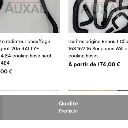
ite radiateur chauffage
Durites origine Renault Cli
geot 205 RALLYE
16S 16V 16 Soupapes Willi
4.E4 cooling hose heat
cooling hoses
64E4
Prix promotionnel
À partir de
174,00 €
x
,00 €
700804636
6464E4
Qualité
Premium