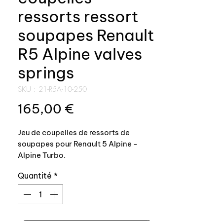
ressorts ressort
soupapes Renault
R5 Alpine valves
springs
SKU : 21-R5A-10-250
Prix
165,00 €
Jeu de coupelles de ressorts de
soupapes pour Renault 5 Alpine -
Alpine Turbo.
Quantité
*
Pour type moteur: 840-25 ou 840-26
/ C6J
Top qualité, 100% conforme origine