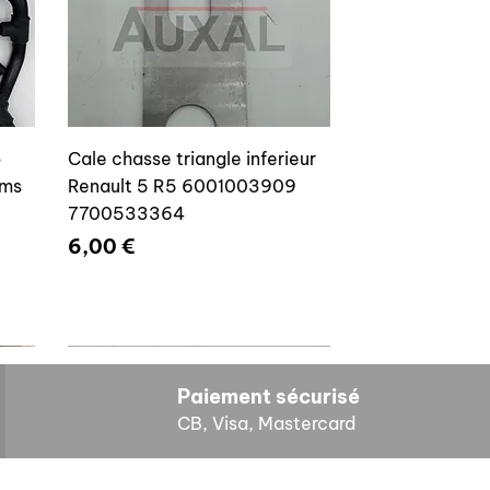
o
Cale chasse triangle inferieur
ams
Renault 5 R5 6001003909
7700533364
Prix
6,00 €
Paiement sécurisé
CB, Visa, Mastercard