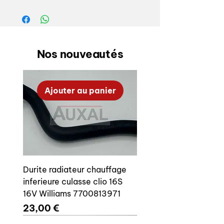
Référence origine:
7700756524
L'outillage de détourage d'origine
n'étant plus disponible, le montage
Nos nouveautés
peut nécessiter quelques ajustements
(passage remplissage liquide lave
glace etc.)
Ajouter au panier
Fabriqué dans outillage origine
Durite radiateur chauffage
inferieure culasse clio 16S
16V Williams 7700813971
Prix
23,00 €