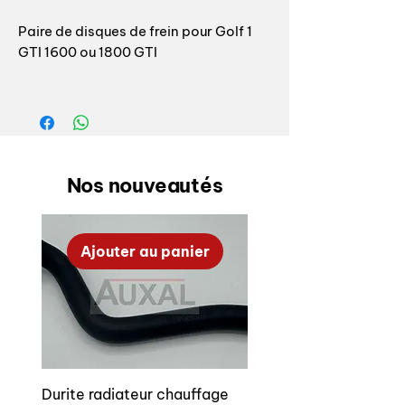
Paire de disques de frein pour Golf 1
GTI 1600 ou 1800 GTI
Référence origine: 321 615 301 C
321615301C
OEM front bake disc / rotor for Golf 1
GTI 1600 or 1800
Nos nouveautés
OEM reference: 321 615 301 C
Ajouter au panier
Durite radiateur chauffage