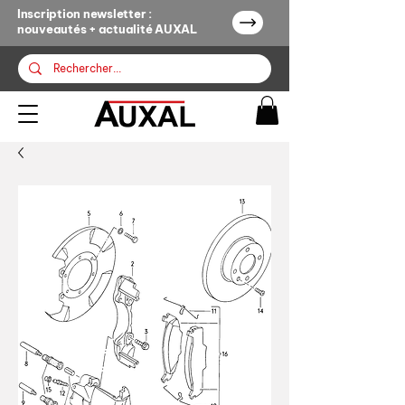
Inscription newsletter :
nouveautés + actualité AUXAL