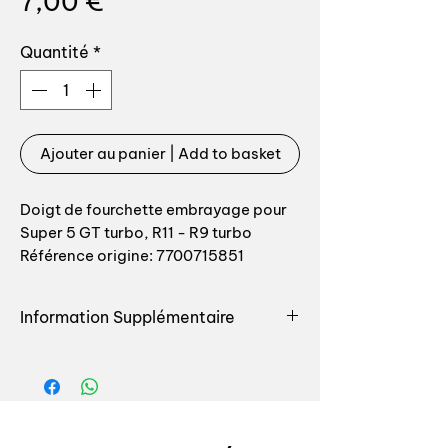
Prix
7,00 €
Quantité
*
Ajouter au panier | Add to basket
Doigt de fourchette embrayage pour 
Super 5 GT turbo, R11 - R9 turbo

Référence origine: 7700715851
Information Supplémentaire
Doigt de fourchette embrayage
pour Super 5 GT turbo, R11 - R9
turbo
Référence origine: 7700715851