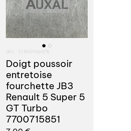
SKU : 21-R5GT-06-078
Doigt poussoir
entretoise
fourchette JB3
Renault 5 Super 5
GT Turbo
7700715851