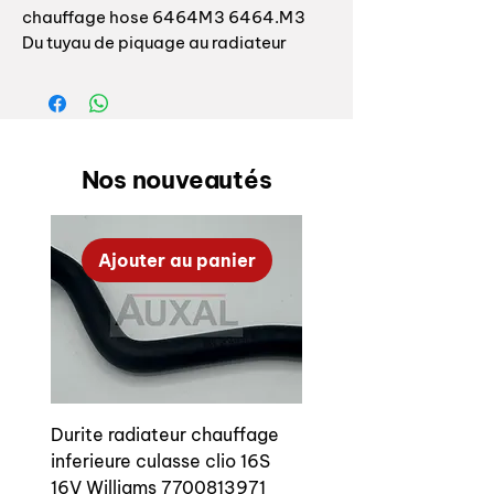
chauffage hose 6464M3 6464.M3
Du tuyau de piquage au radiateur
Montage sur 205 GTI toute version
avec moteur XU5JA ou X9JA sauf
122chs
Durite projet, en EPD’w
Nos nouveautés
Véritable volonté de Peugeot de
"copier" la VW Golf 1, une version
sportive GTI est prévue pour le projet
Ajouter au panier
M24, alias la future Peugeot 205.
Avec une stratégie commerciale
étudiée, un engagement sportif au
plus haut niveau mais aussi accessible
au plus grand nombre (groupe B,
Rallye Raid, formules de promotion),
et surtout des GTI performantes et
Durite radiateur chauffage
homogènes en perpétuelles
inferieure culasse clio 16S
évolutions, la 205 GTI va rapidement
16V Williams 7700813971