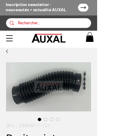
Inscription newsletter :
nouveautés + actualité AUXAL
SKU : 23-R5AT-11-121