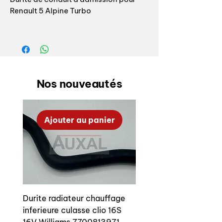
Renault 5 Alpine Turbo
Durite très souvent cassée ou fondue.
Pour le montage sur votre auto:
- percage des sertissage par
Nos nouveautés
induction existant au diamètre 5mm
- poncer localement au niveau des
sertissage uniquement la durite
Ajouter au panier
existante (dremel ou équivalent
bonnette abrasive grain 80 ou 60)
- sortir la durite
- mise en place de la durite que nous
fabriquons
- mise en place des rivets plastique
qui vous permettront si besoin de la
Durite radiateur chauffage
démonter à nouveau à l’avenir
inferieure culasse clio 16S