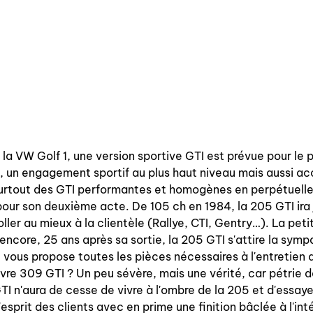
la VW Golf 1, une version sportive GTI est prévue pour le 
 un engagement sportif au plus haut niveau mais aussi ac
 surtout des GTI performantes et homogènes en perpétuelle
our son deuxième acte. De 105 ch en 1984, la 205 GTI ira j
ler au mieux à la clientèle (Rallye, CTI, Gentry…). La petite
encore, 25 ans après sa sortie, la 205 GTI s'attire la symp
ous propose toutes les pièces nécessaires à l'entretien d
e 309 GTI ? Un peu sévère, mais une vérité, car pétrie 
TI n'aura de cesse de vivre à l'ombre de la 205 et d'essay
sprit des clients avec en prime une finition bâclée à l'inté