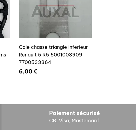
o
Cale chasse triangle inferieur
ams
Renault 5 R5 6001003909
7700533364
Prix
6,00 €
Paiement sécurisé
CB, Visa, Mastercard