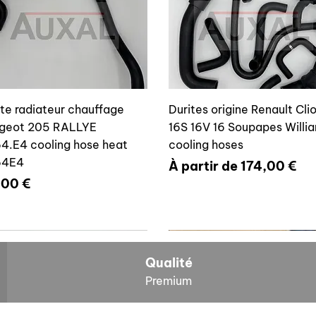
ite radiateur chauffage
Durites origine Renault Cli
geot 205 RALLYE
16S 16V 16 Soupapes Willi
4.E4 cooling hose heat
cooling hoses
64E4
Prix promotionnel
À partir de
174,00 €
x
,00 €
700804636
6464E4
Qualité
Premium