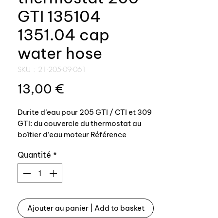
GTI 135104
1351.04 cap
water hose
SKU : 21-205-09-061
Prix
13,00 €
Durite d’eau pour 205 GTI / CTI et 309
GTI: du couvercle du thermostat au
boîtier d’eau moteur Référence
origine: 135104 - 1351.04 Fabrication
Quantité
*
auxal, top qualité
Water hose for Peugeot 205 GTI / CTI
or 309 GTI From thermostat cap to
water manifold on engine OEM
Ajouter au panier | Add to basket
reference: 135104 - 1351.04 Auxal