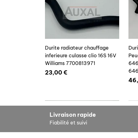
Durite radiateur chauffage
Dur
inferieure culasse clio 16S 16V
Peu
Williams 7700813971
646
64
Prix
23,00 €
Pri
46
7700804635
7
Livraison rapide
Fiabilité et suivi