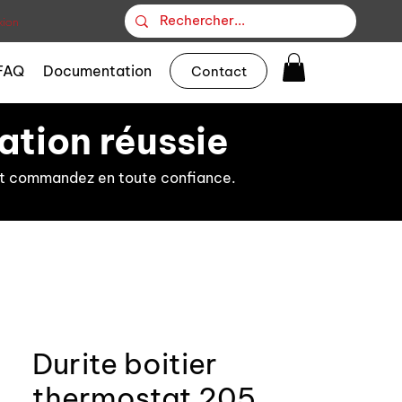
ion
FAQ
Documentation
Contact
ation réussie
s et commandez en toute confiance.
Durite boitier
thermostat 205