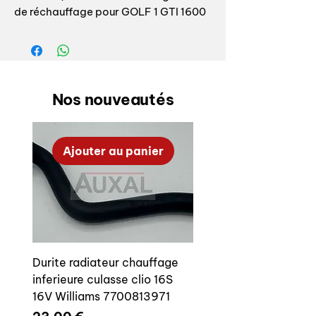
de réchauffage pour GOLF 1 GTI 1600
EG ou 1800 DX
Référence origine: 067133657B
Livrée avecvis banjo + joints.
Nos nouveautés
OEM warm up regulator hose for Golf 1
GTI EG or DX
Ajouter au panier
OEM reference : 067133657B
Supply with bolt and seals
Durite radiateur chauffage
inferieure culasse clio 16S
16V Williams 7700813971