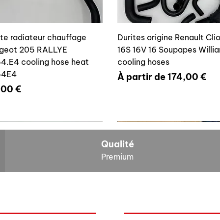
ite radiateur chauffage
Durites origine Renault Cli
geot 205 RALLYE
16S 16V 16 Soupapes Willi
4.E4 cooling hose heat
cooling hoses
64E4
Prix promotionnel
À partir de
174,00 €
x
,00 €
700804636
6464E4
Qualité
Premium
O
NOS BOLIDES