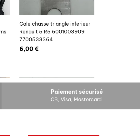
o
Cale chasse triangle inferieur
ams
Renault 5 R5 6001003909
7700533364
Prix
6,00 €
Paiement sécurisé
CB, Visa, Mastercard
HORAIRES D'OUVERTURE