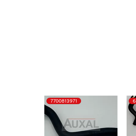
7700813971
6