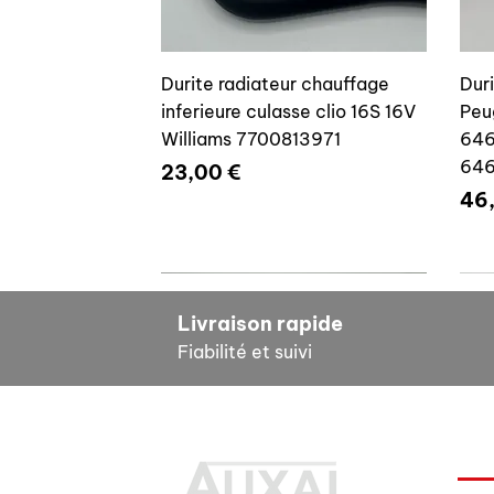
Durite radiateur chauffage
Dur
inferieure culasse clio 16S 16V
Peu
Williams 7700813971
646
64
Prix
23,00 €
Pri
46
7700804635
7
Livraison rapide
Fiabilité et suivi
INF