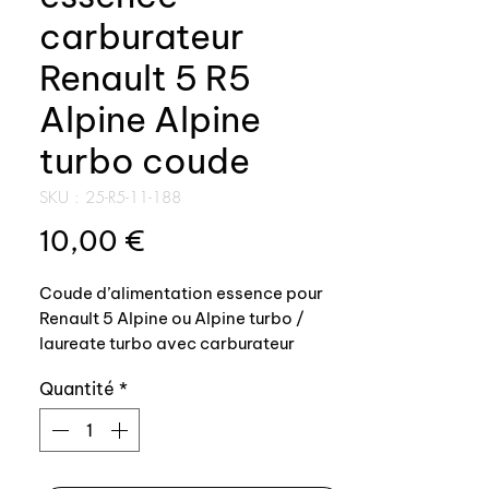
carburateur
Renault 5 R5
Alpine Alpine
turbo coude
SKU : 25-R5-11-188
Prix
10,00 €
Coude d’alimentation essence pour
Renault 5 Alpine ou Alpine turbo /
laureate turbo avec carburateur
Weber 32DIR75 ou 32DIR58
Quantité
*
Entre tube d'essence rigide qui
remonte sur le renfort de radiateur au
pickage cuivre sur le carburateur.