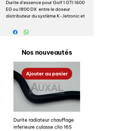
Durite d'essence pour Golf 1 GTI 1600
EG ou 1800 DX entre le doseur
distributeur du système K-Jetronic et
le filtre à carburant.
Référence origine: 067133679H
Livrée avec les vis banjo et les joints
Nos nouveautés
cuivre
OEM Golf 1 GTI fuel hose, enter K-
Ajouter au panier
jetronic head and fuel filter
OEM reference: 067133679H
Durite radiateur chauffage
inferieure culasse clio 16S