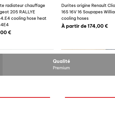
ite radiateur chauffage
Durites origine Renault Cli
geot 205 RALLYE
16S 16V 16 Soupapes Willi
4.E4 cooling hose heat
cooling hoses
64E4
Prix promotionnel
À partir de
174,00 €
x
,00 €
700804636
6464E4
Qualité
Premium
O
NOS BOLIDES
ite vase expansion culasse
Durite radiateur chauffage
quoi Auxal ?
Peugeot
 16S 16V Williams
Peugeot 205 RALLYE 646
Renault