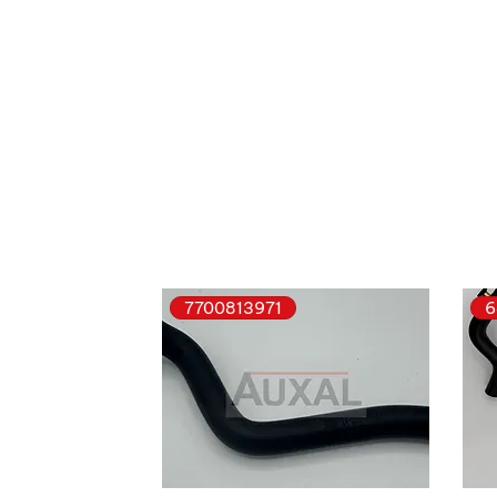
7700813971
6