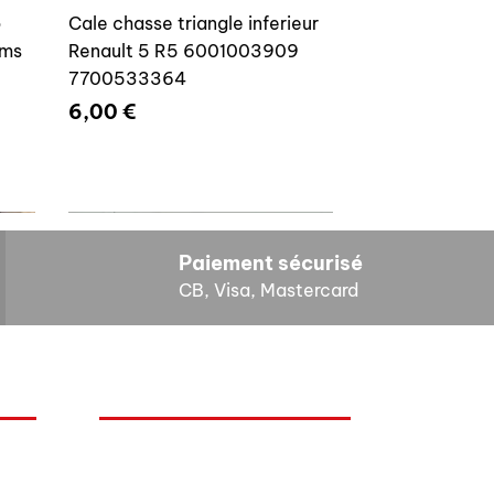
o
Cale chasse triangle inferieur
ams
Renault 5 R5 6001003909
7700533364
Prix
6,00 €
Paiement sécurisé
CB, Visa, Mastercard
HORAIRES D'OUVERTURE
Cales reglage gache coffre R5
Lundi : 14h - 17h
4E4
7700533145
Mardi : 9h - 12h 14h - 17h