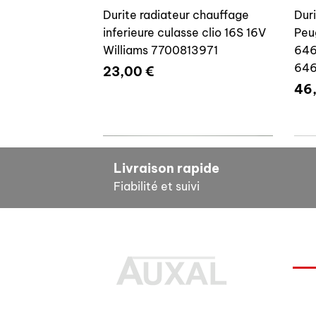
Durite radiateur chauffage
Dur
inferieure culasse clio 16S 16V
Peu
Williams 7700813971
646
64
Prix
23,00 €
Pri
46
7700804635
7
Livraison rapide
Fiabilité et suivi
INF
Durite radiateur chauffage
Cale reglage gache coffre R5
Dur
Pour
inferieure culasse clio 16S 16V
7700533145
clio
Des pièces 100% conformes à
FAQ