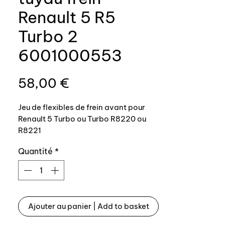
Renault 5 R5
Turbo 2
6001000553
Prix
58,00 €
Jeu de flexibles de frein avant pour
Renault 5 Turbo ou Turbo R8220 ou
R8221
Quantité
*
Flexible de fabricaiton Auxal, gainée
noir pour un aspect 100% origine,
garantie 10 ans.
Référence origine: 6001000553
Ajouter au panier | Add to basket
OEM front brake hoses for Renault 5