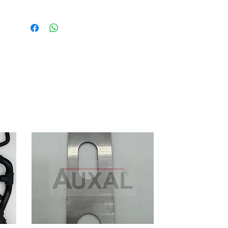
Turbo or Turbo 2
OEM reference: 6001000553
Stainless steel braided hose with
outer black mesh