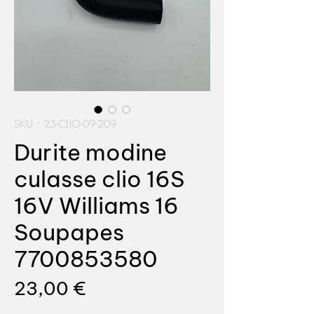
SKU : 25-CLIO-09-209
Durite modine
culasse clio 16S
16V Williams 16
Soupapes
7700853580
Prix
23,00 €