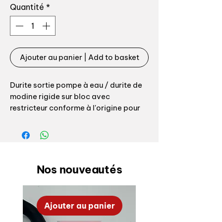
Quantité
*
Ajouter au panier | Add to basket
Durite sortie pompe à eau / durite de
modine rigide sur bloc avec
restricteur conforme à l'origine pour
Renault clio 16S 16V ou Williams
Référence origine: 7700853580
Avec restricteur conforme à l'origine
Nos nouveautés
intégré contrairement à tous les kits
disponibles actuellement sur le
marché ! Le débit d'eau n'est donc pas
Ajouter au panier
correct