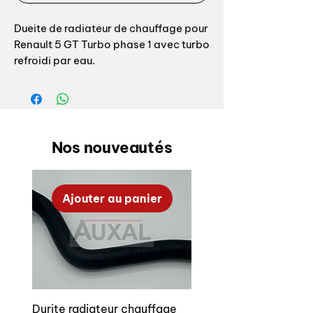
Dueite de radiateur de chauffage pour
Renault 5 GT Turbo phase 1 avec turbo
refroidi par eau.
Référence origine: 6001008951 repère
01 sur éclaté
Fabrication Auxal, top qualité
Nos nouveautés
Heater hose for Renault 5 GT Turbo
phase 1 with water cooled turbo
Ajouter au panier
OEM reference: 6001008951
Auxal manufacturing, top quality
Durite radiateur chauffage