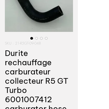
SKU : 21-R5GT-09-048
Durite
rechauffage
carburateur
collecteur R5 GT
Turbo
6001007412
carburator hose