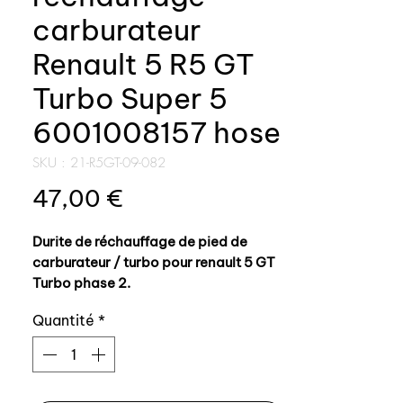
carburateur
Renault 5 R5 GT
Turbo Super 5
6001008157 hose
SKU : 21-R5GT-09-082
Prix
47,00 €
Durite de réchauffage de pied de
carburateur / turbo pour renault 5 GT
Turbo phase 2.
Quantité
*
Référence origine: 6001008157,
repère 9 sur l'éclaté
Fabrication AUXAL