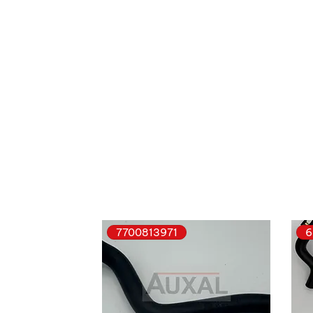
7700813971
6