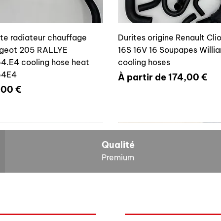
ite radiateur chauffage
Durites origine Renault Cli
geot 205 RALLYE
16S 16V 16 Soupapes Willi
4.E4 cooling hose heat
cooling hoses
64E4
Prix promotionnel
À partir de
174,00 €
x
,00 €
700804636
6464E4
Qualité
Premium
O
NOS BOLIDES