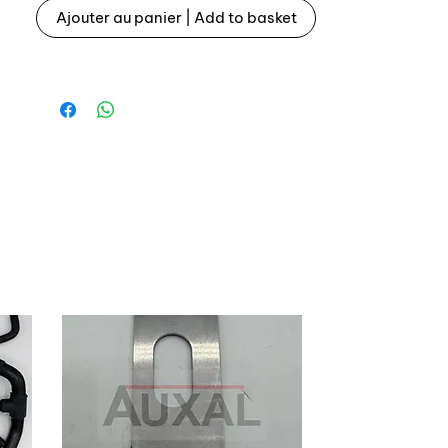
Ajouter au panier | Add to basket
Top qualité
Carburator hose for Renault 5 R5 GT
Turbo phase 2
OEM reference: 6001008157