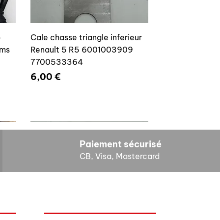
o
Cale chasse triangle inferieur
ams
Renault 5 R5 6001003909
7700533364
Prix
6,00 €
Paiement sécurisé
CB, Visa, Mastercard
HORAIRES D'OUVERTURE