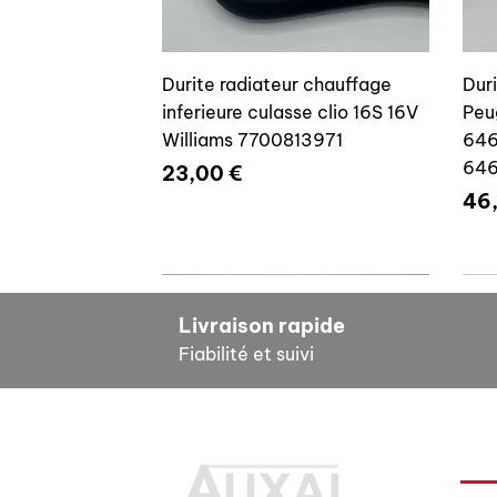
Durite radiateur chauffage
Dur
inferieure culasse clio 16S 16V
Peu
Williams 7700813971
646
64
Prix
23,00 €
Pri
46
7700804635
7
Livraison rapide
Fiabilité et suivi
INF