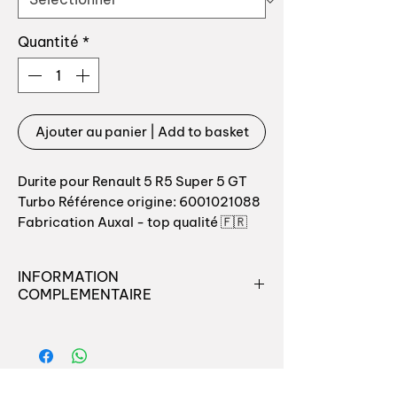
Quantité
*
Ajouter au panier | Add to basket
Durite pour Renault 5 R5 Super 5 GT
Turbo Référence origine: 6001021088
Fabrication Auxal - top qualité 🇫🇷
Liaison pompe a eau - debulleur anti
INFORMATION
cavitation Water hose for Renault 5
COMPLEMENTAIRE
GT Turbo OEM référence : 6001021088
Retrouvez toutes les pièces
destinées à l'entretien ou la
renovation du moteur pour votre
auto chez Auxal, nous seulement