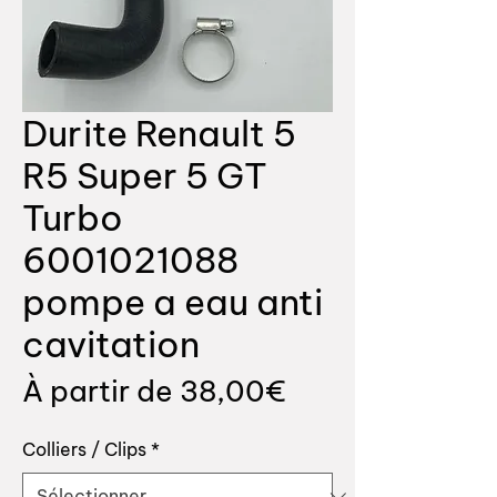
Durite Renault 5
R5 Super 5 GT
Turbo
6001021088
pompe a eau anti
cavitation
Prix
À partir de
38,00€
promotionnel
Colliers / Clips
*