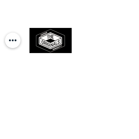
Des pièces 100% conformes à
resistance, actual silicon hose on the
l'origine, pour remettre votre bolide
market destroy really quickly.
sur la route et revivre les sensations
des années 80-90.
We also supply the other hose
6001007440 and a pack of 2 hoses if
needed.
RESTEZ CONECTÉ
HORAIRES D'OUVERTURE