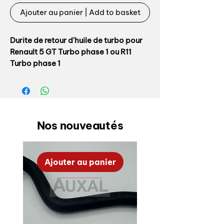
Ajouter au panier | Add to basket
Durite de retour d'huile de turbo pour
Renault 5 GT Turbo phase 1 ou R11
Turbo phase 1
Référence origine: 6001007441 liaison
carter / tube métallique, repère 11 sur
éclaté.
Nos nouveautés
Durite 100% conforme origine,
fabrication AUXAL en EPDM
Il est indispensable de mettre une
Ajouter au panier
durite en EPDM à cet endroit car l'huile
contenant un peu d'essence est acide,
ce qui détruit les durites en silicone
que l'on trouve sur le marché
actuellement et ce en plus d'êtres hors