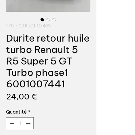
SKU : 23-R5GT-10-469
Durite retour huile
turbo Renault 5
R5 Super 5 GT
Turbo phase1
6001007441
Prix
24,00 €
Quantité
*