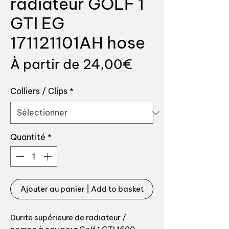
radiateur GOLF 1
GTI EG
171121101AH hose
Prix
À partir de
24,00€
promotionnel
Colliers / Clips
*
Quantité
*
Ajouter au panier | Add to basket
Durite supérieure de radiateur /