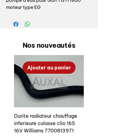
pompe à eau pour Golf 1 GTI 1600
moteur type EG
Référence origine: 171121101AH ,
repère 11 sur l'éclaté.
Fabrication AUXAL, top qualité, en
EPDM conforme origine
Nos nouveautés
Upper radiator hose / cylinder block
to radiator for Golf 1 GTI 1600 EG
Ajouter au panier
OEM reference: 171121101AH , number
11 on explode
Auxal manufacturing, top quality,
EPDM same original one
Durite radiateur chauffage
inferieure culasse clio 16S
16V Williams 7700813971