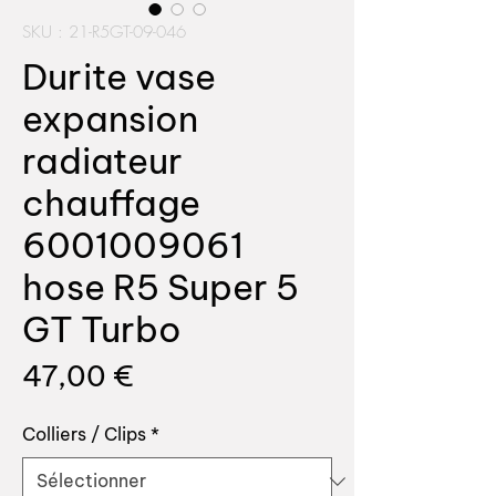
SKU : 21-R5GT-09-046
Durite vase
expansion
radiateur
chauffage
6001009061
hose R5 Super 5
GT Turbo
Prix
47,00 €
Colliers / Clips
*