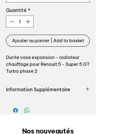
Quantité
*
Ajouter au panier | Add to basket
Durite vase expansion - radiateur
chauffage pour Renault 5 - Super 5 GT
Turbo phase 2
Durite de fabrication Auxal 100%
Information Supplémentaire
conforme origine, protection par
gaine localisée sur zone de friction
Retrouvez toutes les pièces
potentielle.
destinées à l'entretien ou la
renovation du circuit de rénovation
Top qualité, conforme origine.
pour votre auto chez Auxal, nous
seulement nous vous proposons le
Nos nouveautés
Référence origine: 6001009061,