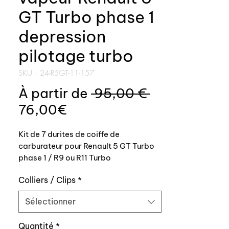
GT Turbo phase 1
depression
pilotage turbo
SKU : 24-R5GT-11-157
Prix
À partir de
 95,00 € 
Prix
original
76,00€
promotionnel
Kit de 7 durites de coiffe de
carburateur pour Renault 5 GT Turbo
phase 1 / R9 ou R11 Turbo
Colliers / Clips
*
Le kit est composé de:
Sélectionner
- 6001009222 clapet à la pipe
d'admission
Quantité
*
- 7705026755 durite de wastegate x