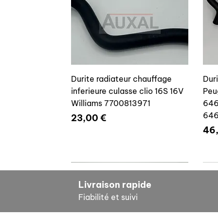
Durite radiateur chauffage
Dur
inferieure culasse clio 16S 16V
Peu
Williams 7700813971
646
64
Prix
23,00 €
Pri
46
7700804635
7
Livraison rapide
Fiabilité et suivi