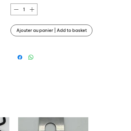
2
- 6001007408 durite du raccord 3
voies à la pipe
- manchon coiffe / raccord 3 voies x 2
Ajouter au panier | Add to basket
- coude coiffe / raccord 4 voies
Fabrication Auxal, top qualité
OEM engine vapor hoses kit for
Renault 5 GT Turbo phase 1