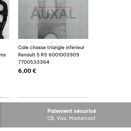
o
Cale chasse triangle inferieur
ams
Renault 5 R5 6001003909
7700533364
Prix
6,00 €
Paiement sécurisé
CB, Visa, Mastercard