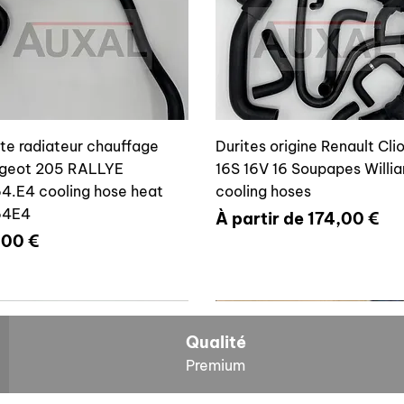
ite radiateur chauffage
Durites origine Renault Cli
geot 205 RALLYE
16S 16V 16 Soupapes Willi
4.E4 cooling hose heat
cooling hoses
64E4
Prix promotionnel
À partir de
174,00 €
x
,00 €
700804636
6464E4
Qualité
Premium