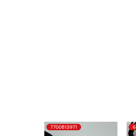
7700813971
6