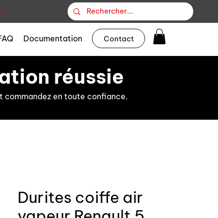
ion
FAQ
Documentation
Contact
ation réussie
s et commandez en toute confiance.
Durites coiffe air
vapeur Renault 5