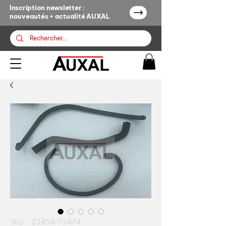
Inscription newsletter :
nouveautés + actualité AUXAL
SKU : 23-R5A-10-474