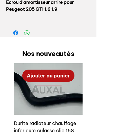
Ecrou d'amortisseur arrire pour
Peugeot 205 GTI 1.6 1.9
Référence origine:
- écrou : 6939 51
- rondelle: 6949 13
Nos nouveautés
Ecrou livré avec sa rondelle
OEM rear damper nut set for Peugeot
Ajouter au panier
205 GTI 1.6 or 1.9
OEM references:
- nut : 6939 51
- washer : 6949 13
Durite radiateur chauffage
inferieure culasse clio 16S