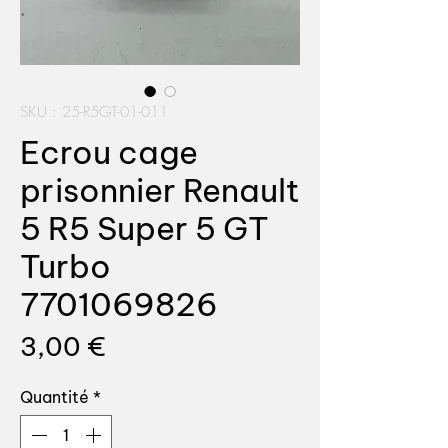
SKU : 25-R5GT-01-011
Ecrou cage
prisonnier Renault
5 R5 Super 5 GT
Turbo
7701069826
Prix
3,00 €
Quantité
*