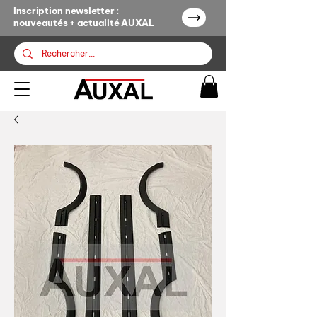
Inscription newsletter :
nouveautés + actualité AUXAL