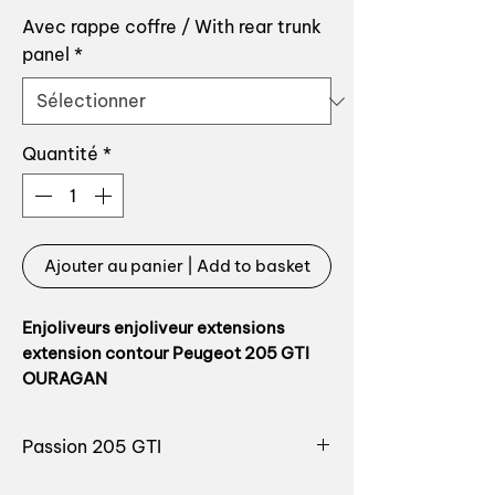
promotionnel
Avec rappe coffre / With rear trunk
panel
*
Quantité
*
Ajouter au panier | Add to basket
Enjoliveurs enjoliveur extensions
extension contour Peugeot 205 GTI
OURAGAN
Kit complet d'enjoliveurs / extensions
Passion 205 GTI
d'ailes pour 205 GTI
Véritable volonté de Peugeot de