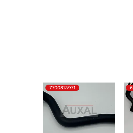
7700813971
6