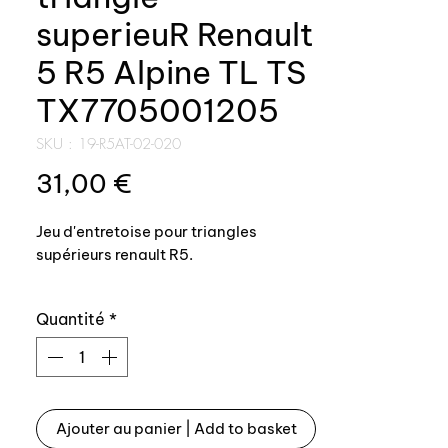
superieuR Renault
5 R5 Alpine TL TS
TX7705001205
SKU : 19-R5AT-02-020
Prix
31,00 €
Jeu d'entretoise pour triangles
supérieurs renault R5.
Pièce 100% conforme origine.
Quantité
*
Référence origine: 7705001205
Pièce numéro 12 sur l'éclaté joint.
-------------------------------
Ajouter au panier | Add to basket
--------------------------