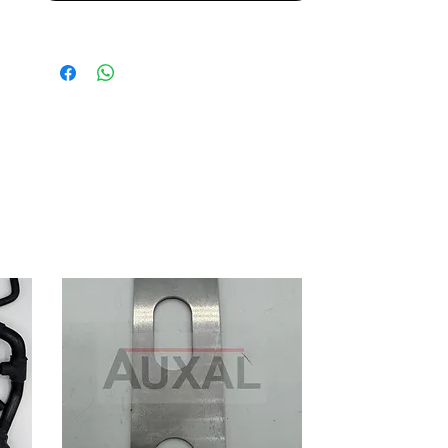
Front upper wishbone spacer for
Renault R5.
OEM part
OEM reference: 7705001205
Part number 12 on explode view.