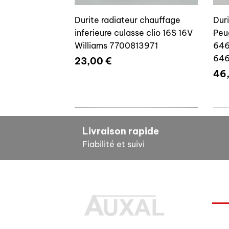
Durite radiateur chauffage
Dur
inferieure culasse clio 16S 16V
Peu
Williams 7700813971
646
64
Prix
23,00 €
Pri
46
7700804635
7
Livraison rapide
Fiabilité et suivi
INF
Durite radiateur chauffage
Cale reglage gache coffre R5
Dur
Pour
inferieure culasse clio 16S 16V
7700533145
clio