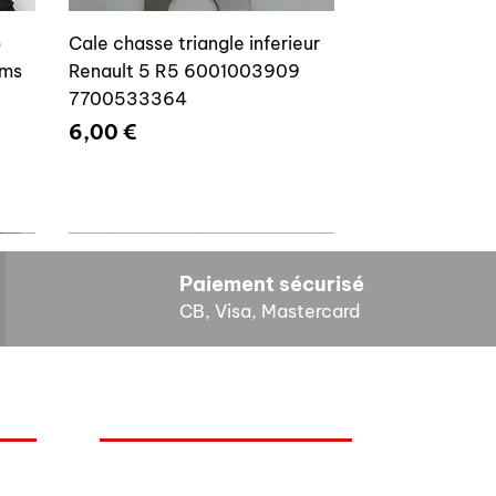
o
Cale chasse triangle inferieur
ams
Renault 5 R5 6001003909
7700533364
Prix
6,00 €
Paiement sécurisé
CB, Visa, Mastercard
HORAIRES D'OUVERTURE
Cales reglage gache coffre R5
Lundi : 14h - 17h
4E4
7700533145
Mardi : 9h - 12h 14h - 17h