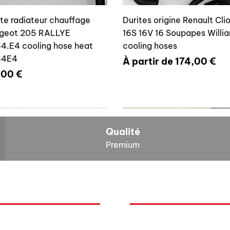
ite radiateur chauffage
Durites origine Renault Cli
geot 205 RALLYE
16S 16V 16 Soupapes Willi
4.E4 cooling hose heat
cooling hoses
64E4
Prix promotionnel
À partir de
174,00 €
x
,00 €
700804636
6464E4
Qualité
Premium
O
NOS BOLIDES
ite vase expansion culasse
Durite radiateur chauffage
quoi Auxal ?
Peugeot
 16S 16V Williams
Peugeot 205 RALLYE 646