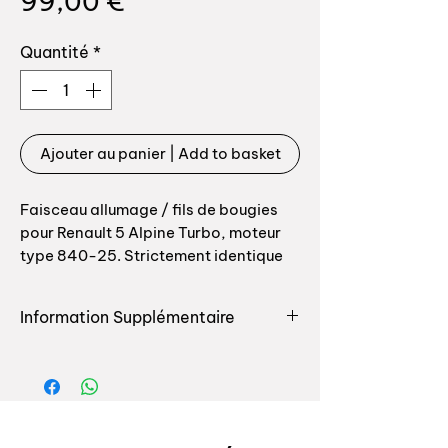
Prix
99,00 €
Quantité
*
Ajouter au panier | Add to basket
Faisceau allumage / fils de bougies
pour Renault 5 Alpine Turbo, moteur
type 840-25. Strictement identique
origine, fabrication par fabriquant
origine.
Information Supplémentaire
Kit composé de:
Retrouvez toutes les pièces
destinées à votre auto chez Auxal,
- 4 fils tête de Delco / puits de
nous seulement nous vous
bougies
proposons le plus grand choix de
- 1 fil HT bobine / tête allumeur