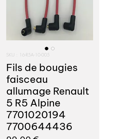
SKU : 16-R5A-10-005
Fils de bougies
faisceau
allumage Renault
5 R5 Alpine
7701020194
7700644436