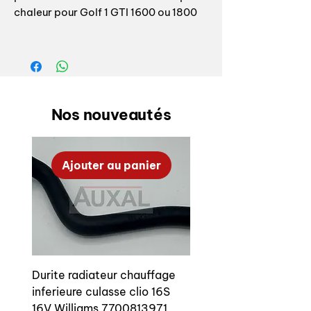
chaleur pour Golf 1 GTI 1600 ou 1800
Référence origine: 055253711
Fabrication AUXAL, top qualité,
conforme origine
Nos nouveautés
Set of OEM heat shield bracket for VW
GOLF 1 GTI 1600 or 1800
Ajouter au panier
OEM reference: 055253711
AUXAL Manifacturing, top quality
Durite radiateur chauffage
inferieure culasse clio 16S
16V Williams 7700813971