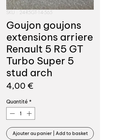
SKU : 24-R5GT-14-565
Goujon goujons
extensions arriere
Renault 5 R5 GT
Turbo Super 5
stud arch
Prix
4,00 €
Quantité
*
Ajouter au panier | Add to basket