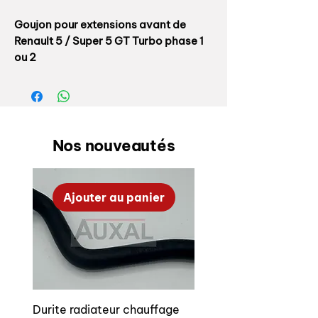
Goujon pour extensions avant de
Renault 5 / Super 5 GT Turbo phase 1
ou 2
Ces goujons sont souvent cassés ou
abimés / rouillés nous les avons donc
fabriqués afin que vous puissiez les
remplacer facilement lors de la
Nos nouveautés
rénovation de votre carrosserie !
Goujon vendu ici à l'unité, soit un
Ajouter au panier
goujon + son écrou à embase
Nous vendons soit le kit complet de 14
goujons, soit les goujons pour l'avant
(8 pièces), soit les goujons pour
l'arrière (6 pièces), soit les goujons à
l'unité
Durite radiateur chauffage