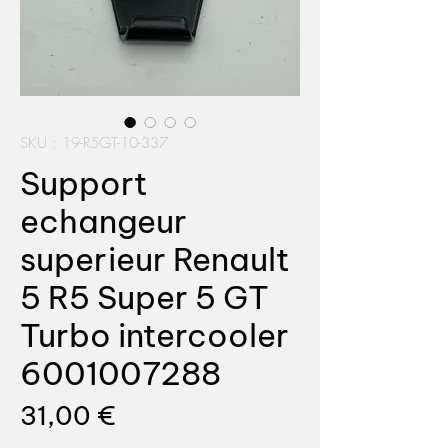
SKU : 19-R5GT-10-337
Support
echangeur
superieur Renault
5 R5 Super 5 GT
Turbo intercooler
6001007288
Prix
31,00 €