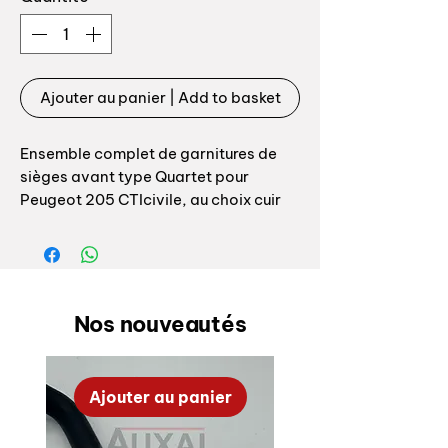
Ajouter au panier | Add to basket
Ensemble complet de garnitures de
sièges avant type Quartet pour
Peugeot 205 CTIcivile, au choix cuir
gris anthracite ou noir option à
choisir lors de votre commande.
L’ensemble comprend:
Nos nouveautés
- garnitures dossier + assisse sièges
avant x 2
Ajouter au panier
Top qualité, montage aisé et point
très important fabrication 100%