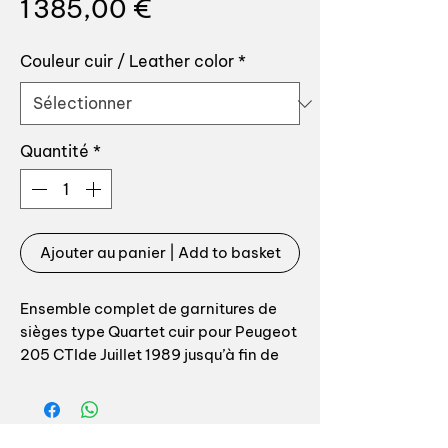
Prix
1 385,00 €
Couleur cuir / Leather color
*
Quantité
*
Ajouter au panier | Add to basket
Ensemble complet de garnitures de
sièges type Quartet cuir pour Peugeot
205 CTIde Juillet 1989 jusqu’à fin de
production avec option cuir gris
anthracite ou noir.
Pour le millésime 1990 (pas année