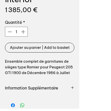
Prix
1 385,00 €
Quantité
*
Ajouter au panier | Add to basket
Ensemble complet de garnitures de
sièges type Ramier pour Peugeot 205
GTI 1900 de Décembre 1986 à Juillet
1989 avec option cuir / bourrelets
latéraux en cuir.
Information Supplémentaire
Cuir de couleur gris anthracite.
Véritable volonté de Peugeot de
"copier" la VW Golf 1, une version
L’ensemble comprend:
sportive GTI est prévue pour le