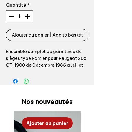
Quantité
*
Ajouter au panier | Add to basket
Ensemble complet de garnitures de
sièges type Ramier pour Peugeot 205
GTI 1900 de Décembre 1986 à Juillet
1989 tout tissus donc sans option cuir
/ bourrelets latéraux en cuir.
Tissus de type « Ramier » L’ensemble
comprend: - garnitures dossier +
Nos nouveautés
assisse sièges avant x 2 - garniture
dossier + assise banquette arrière
côté droit - garniture dossier + assise
Ajouter au panier
banquette arrière côté gauche Top