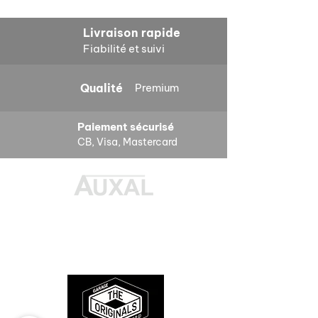
Ajouter au panier
Ajouter au panier
Ajouter au panier
Ajouter au panier
Ajouter au panier
Ajouter au panier
Ajouter au panier
Ajouter au panier
Ne se montent pas sur Porsche Turbo,
Livraison rapide
Clubsport et Turbolook.
Fiabilité et suivi
.
Dimensions:
15×8 (également
Qualité
Premium
disponibles en 7, 9 et 11 pouces
pouces), 5 goujons, entraxe 130 mm,
ET10.6.
Durite radiateur chauffage
Durites origine Renault Clio
Cale chasse triangle inferieur
Durite radiateur chauffage
Durite vase expansion
Durite radiateur chauffage
Cales reglage gache coffre
Cale reglage gache coffre
Paiement sécurisé
Peugeot 205 RALLYE
16S 16V 16 Soupapes
Renault 5 R5 6001003909
inferieure culasse clio 16S
culasse clio 16S 16V Williams
Peugeot 205 RALLYE
R5 7700533145
R5 7700533145
CB, Visa, Mastercard
Livrée sans cache central,
la jante est
6464.E4 cooling hose heat
Williams cooling hoses
7700533364
16V Williams 7700804635
7700804636
6464E4 cooling hose heat
Prix
Prix
8,00 €
6,00 €
compatible avec les éléments
6464E4
6464A5
Prix promotionnel
Prix
Prix
Prix
À partir de
6,00 €
23,00 €
23,00 €
174,00 €
d’origine Porsche.
Prix
Prix
46,00 €
59,00 €
Des pièces 100% conformes à
Livrée sans écrous ni valve, nous
l'origine, pour remettre votre bolide
proposons également les écrous si
sur la route et revivre les sensations
nécessaire.
des années 80-90.
.