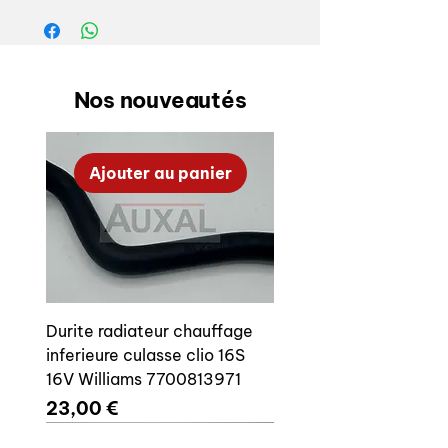
faisant partie de l'histoire des
Porsche classiques.
Au travers de notre partenariat avec
Nos nouveautés
Maxilite nous vous proposons toute
une gamme de reproductions de
jantes Fuchs à destination de votre
Ajouter au panier
Porsche ancienne.
Dans le cas présent, il s'agit du
modèle
Classica
qui avec des batons
plus courts en finition RSR fond noir /
voiles et face apparente batons
microbillés aspect satiné.
Durite radiateur chauffage
inferieure culasse clio 16S
Elles sont montent sans
16V Williams 7700813971
modifications sur les trains arrières
Prix
23,00 €
des Porsche 911 3.0 SC et Carrera
jusqu’en 1988.