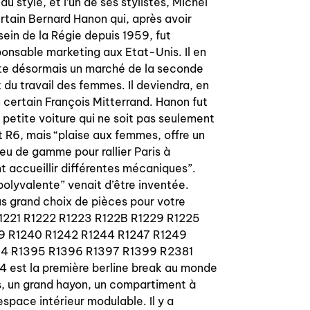
u style, et l’un de ses stylistes, Michel
rtain Bernard Hanon qui, après avoir
ein de la Régie depuis 1959, fut
nsable marketing aux Etat-Unis. Il en
iste désormais un marché de la seconde
du travail des femmes. Il deviendra, en
certain François Mitterrand. Hanon fut
e petite voiture qui ne soit pas seulement
t R6, mais “plaise aux femmes, offre un
ieu de gamme pour rallier Paris à
t accueillir différentes mécaniques”.
“polyvalente” venait d’être inventée.
us grand choix de pièces pour votre
R1221 R1222 R1223 R122B R1229 R1225
9 R1240 R1242 R1244 R1247 R1249
94 R1395 R1396 R1397 R1399 R2381
est la première berline break au monde
s, un grand hayon, un compartiment à
space intérieur modulable. Il y a