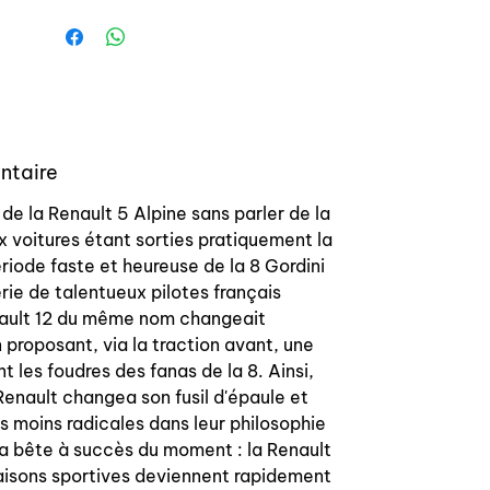
Le tarif de rénovation des jantes
origines étant très élevé si vous
souhaitez disposer de jantes remises
à neuf, nous vous proposons ici des
jantes neuves, homolguées, à un tarif
attractif.
ntaire
Ces jantes sont très proche de
l'origine, sauf la couleur intérieure des
 de la Renault 5 Alpine sans parler de la
ailettes qui n'est pas le gris bronze
x voitures étant sorties pratiquement la
614 mais un gris légèrement plus
iode faste et heureuse de la 8 Gordini
foncé / noire. Nous proposons
rie de talentueux pilotes français
également ces jantes avec le fond
nault 12 du même nom changeait
gris.
proposant, via la traction avant, une
Voir photo d'une jante montée sur une
nt les foudres des fanas de la 8. Ainsi,
R5 Alpine turbo.
Renault changea son fusil d'épaule et
Délai de livraisons 10 jours ouvrés
es moins radicales dans leur philosophie
environ car envoi hors gabarits.
 la bête à succès du moment : la Renault
-------------------------------
naisons sportives deviennent rapidement
------------------------------