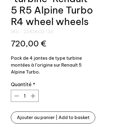
5 R5 Alpine Turbo
R4 wheel wheels
SKU : 22-R5A-02-136
Prix
720,00 €
Pack de 4 jantes de type turbine
montées à l'origine sur Renault 5
Alpine Turbo.
Possibilité de les monter sur toutes
Quantité
*
Renault 5, Renault 4 etc.
Taille: 5,5 x 13 / 5,5J13 - entraxe 3 x
110
Pour pneus 165/60-13 - 175/60-13 ou
185/60-13
Ajouter au panier | Add to basket
Nous avons souhaité vous proposer
ces jantes car nous connaissons
parfaitemnt vos attentes.