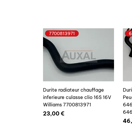
7700813971
6
Durite radiateur chauffage
Dur
inferieure culasse clio 16S 16V
Peu
Williams 7700813971
646
64
Prix
23,00 €
Pri
46