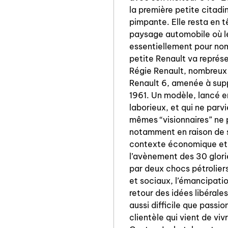
la première petite citadin
pimpante. Elle resta en t
paysage automobile où le
essentiellement pour nom
petite Renault va représ
Régie Renault, nombreux 
Renault 6, amenée à supp
1961. Un modèle, lancé e
laborieux, et qui ne parv
mêmes “visionnaires” ne p
notamment en raison de 
contexte économique et s
l’avènement des 30 glor
par deux chocs pétrolier
et sociaux, l’émancipatio
retour des idées libérales
aussi difficile que passio
clientèle qui vient de viv