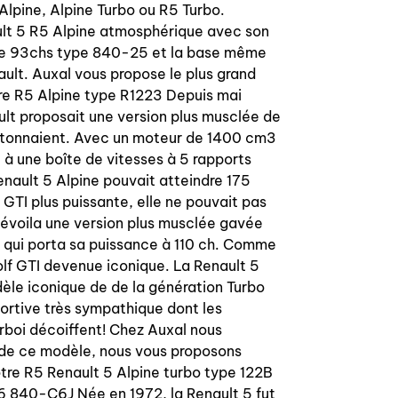
OEM wheels for Renault 5 Alpine
Alpine, Alpine Turbo ou R5 Turbo.
Turbo / Gordini turbo than can be also
ult 5 R5 Alpine atmosphérique avec son
fix on Renault 5 all type, Renault 4.
e 93chs type 840-25 et la base même
Dimension: 5,5 x 13 / 5,5J13
ault. Auxal vous propose le plus grand
Further some request we take the
re R5 Alpine type R1223 Depuis mai
decision to offer that weels, in
ult proposait une version plus musclée de
alternative on OEM wheels than
artonnaient. Avec un moteur de 1400 cm3
rebuilt cost must be expansive.
à une boîte de vitesses à 5 rapports
The wheels are 100% OEM style exlude
Renault 5 Alpine pouvait atteindre 175
the inner paint color than is not 614
 GTI plus puissante, elle ne pouvait pas
Renault paint code but darker grey
 dévoila une version plus musclée gavée
color.
 qui porta sa puissance à 110 ch. Comme
Please ask for EU / Worldwide
olf GTI devenue iconique. La Renault 5
sending costs.
èle iconique de de la génération Turbo
portive très sympathique dont les
urboi décoiffent! Chez Auxal nous
 de ce modèle, nous vous proposons
otre R5 Renault 5 Alpine turbo type 122B
 840-C6J Née en 1972, la Renault 5 fut