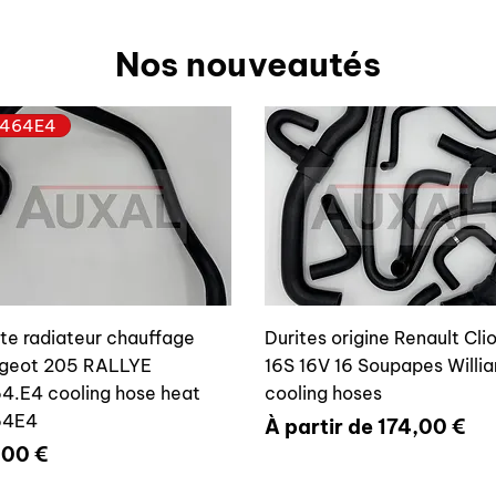
Nos nouveautés
464E4
ite radiateur chauffage
Durites origine Renault Cli
geot 205 RALLYE
16S 16V 16 Soupapes Willi
4.E4 cooling hose heat
cooling hoses
64E4
Prix promotionnel
À partir de
174,00 €
x
,00 €