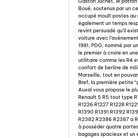
Gaston Juchet, le patron d
Boué, soutenus par un ce
occupé moult postes au s
également un temps respo
revint persuadé qu’il ex
voiture avec l’avènement 
1981, PDG, nommé par un 
le premier à croire en un
utilitaire comme les R4 e
confort de berline de mil
Marseille, tout en pouvan
Bref, la première petite 
Auxal vous propose le pl
Renault 5 R5 tout type 
R1226 R1227 R1228 R122
R1390 R1391 R1392 R13
R2382 R2386 R2387 a R4 
à posséder quatre porte
bagages spacieux et un e