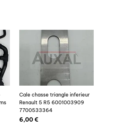
o
Cale chasse triangle inferieur
ams
Renault 5 R5 6001003909
7700533364
Prix
6,00 €