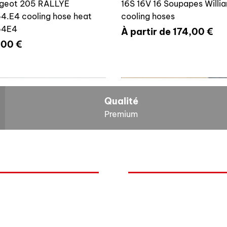
geot 205 RALLYE
16S 16V 16 Soupapes Willi
4.E4 cooling hose heat
cooling hoses
64E4
Prix promotionnel
À partir de
174,00 €
x
,00 €
700804636
6464E4
Qualité
Premium
O
NOS BOLIDES
ite vase expansion culasse
Durite radiateur chauffage
quoi Auxal ?
Peugeot
 16S 16V Williams
Peugeot 205 RALLYE 646
Renault
00804636
cooling hose heat 6464A5
mentation
Volkswagen
x
Prix
00 €
59,00 €