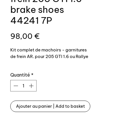
brake shoes
44241 7P
Prix
98,00 €
Kit complet de machoirs - garnitures
de frein AR. pour 205 GTI 1.6 ou Rallye
Top qualité, référence origine 4241-
Quantité
*
7P
-------------------------------
----------------
Rear brake shoes for Peugeot 205 GTI
Ajouter au panier | Add to basket
1.6 and Rallye
Top qulity, OEM reference 4241-7P