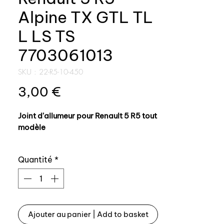
Alpine TX GTL TL
L LS TS
7703061013
SKU : 22-R5-10-450
Prix
3,00 €
Joint d'allumeur pour Renault 5 R5 tout
modèle
Référence origine: 7703061013
Quantité
*
Produit conforme à l'origine,
fabrication AUXAL
Ajouter au panier | Add to basket