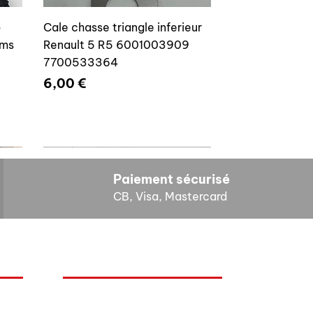
o
Cale chasse triangle inferieur
ams
Renault 5 R5 6001003909
7700533364
Prix
6,00 €
Paiement sécurisé
CB, Visa, Mastercard
HORAIRES D'OUVERTURE
Cales reglage gache coffre R5
Lundi : 14h - 17h
4E4
7700533145
Mardi : 9h - 12h 14h - 17h