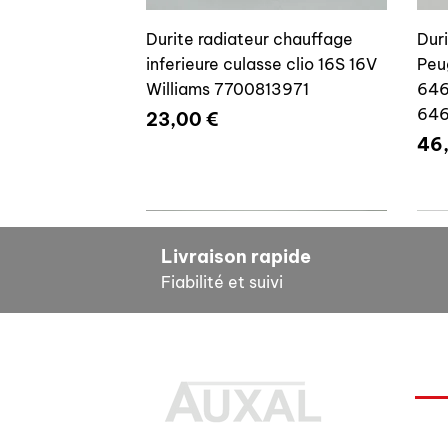
Durite radiateur chauffage
Dur
inferieure culasse clio 16S 16V
Peu
Williams 7700813971
646
64
Prix
23,00 €
Pri
46
7700804635
7
Livraison rapide
Fiabilité et suivi
INF
Durite radiateur chauffage
Cale reglage gache coffre R5
Dur
Pour
inferieure culasse clio 16S 16V
7700533145
clio