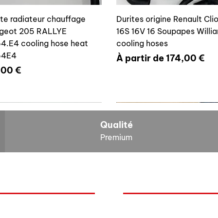
ite radiateur chauffage
Durites origine Renault Cli
geot 205 RALLYE
16S 16V 16 Soupapes Willi
4.E4 cooling hose heat
cooling hoses
64E4
Prix promotionnel
À partir de
174,00 €
x
,00 €
700804636
6464E4
Qualité
Premium
O
NOS BOLIDES
ite vase expansion culasse
Durite radiateur chauffage
quoi Auxal ?
Peugeot
 16S 16V Williams
Peugeot 205 RALLYE 646