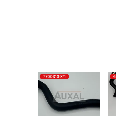
7700813971
6