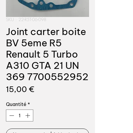
SKU : 22-R5T-06-098
Joint carter boite
BV 5eme R5
Renault 5 Turbo
A310 GTA 21 UN
369 7700552952
Prix
15,00 €
Quantité
*