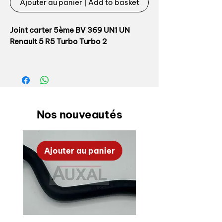
Ajouter au panier | Add to basket
Joint carter 5ème BV 369 UN1 UN
Renault 5 R5 Turbo Turbo 2
Fabrication Auxal, top qualité.
Joint souvent abîmé ou déchiré au
démontage
Nos nouveautés
Pour BV type 369 de R5 Turbo / Turbo
- R21 Turbo etc.
Ajouter au panier
Référence origine: 7700552952