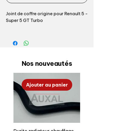
Joint de coffre origine pour Renault 5 -
Super 5 GT Turbo
Fabrication Auxal, profil 100%
conforme origine, nous sommes les
seuls à proposer un joint conforme à
l'otrigine
Nos nouveautés
Référence origine: 7700758082
Rear trunk seal for Renault 5 GT turbo
Ajouter au panier
or all Super 5
Auxal manufacturing, shape 100%
OEM conformity
OEM reference: 7700758082