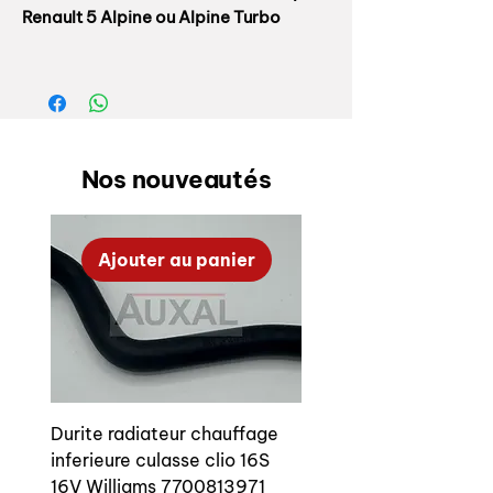
Renault 5 Alpine ou Alpine Turbo
Pour BV type NG5 ou 385 Renault 5 R5
Alpine Turbo 7700570818
Joint sur nez de boîte, sur couvercle
métallique.
Nos nouveautés
Ajouter au panier
Durite radiateur chauffage
inferieure culasse clio 16S
16V Williams 7700813971