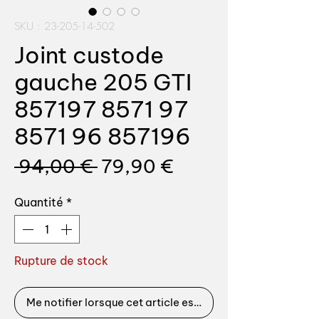
SKU : 23-205-14-502
Joint custode
gauche 205 GTI
857197 8571 97
8571 96 857196
Prix
Prix
 94,00 € 
79,90 €
original
promotionnel
Quantité
*
Rupture de stock
Me notifier lorsque cet article est disponible