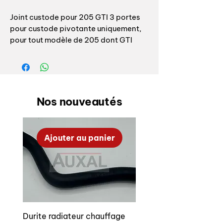
Joint custode pour 205 GTI 3 portes
pour custode pivotante uniquement,
pour tout modèle de 205 dont GTI
Ce joint est de couleur noir
uniquement, nous n'avons que cette
couleur de disponible pour le moment.
Nos nouveautés
Référence origine, remplacement des
références suivantes :
Ajouter au panier
8571 96 JOINT DE VITRE FTW
ANTHRACITE FONCE
8571 97 FXX NOIR
8571 98 FNZ VENITIEN FONCE
8571 99 FPH BLEU FONCE
8572 12 FEV VISON
8572 16 FGM ONAGRE
Durite radiateur chauffage