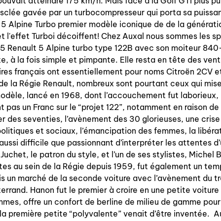
pouvait atteindre 175 km/h. Mais face à la Golf GTI plus pui
musclée gavée par un turbocompresseur qui porta sa puissa
 5 Alpine Turbo premier modèle iconique de de la générati
 l'effet Turboi décoiffent! Chez Auxal nous sommes les s
R5 Renault 5 Alpine turbo type 122B avec son moiteur 84
te, à la fois simple et pimpante. Elle resta en tête des ve
res français ont essentiellement pour noms Citroën 2CV et
de la Régie Renault, nombreux sont pourtant ceux qui mise
 modèle, lancé en 1968, dont l’accouchement fut laborieux,
nt pas un Franc sur le “projet 122”, notamment en raison d
er des seventies, l’avènement des 30 glorieuses, une cr
litiques et sociaux, l’émancipation des femmes, la libérati
 aussi difficile que passionnant d’interpréter les attentes d
Juchet, le patron du style, et l’un de ses stylistes, Michel
tes au sein de la Régie depuis 1959, fut également un te
ais un marché de la seconde voiture avec l’avènement du tr
rand. Hanon fut le premier à croire en une petite voiture q
mes, offre un confort de berline de milieu de gamme pour r
 la première petite “polyvalente” venait d’être inventée. 