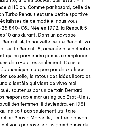
ssante, elle ne pouvait pas lutter. Fin
nce à 110 ch. Comme par hasard, celle de
on Turbo Renault est une petite sportive
pécialistes de ce modèle, nous vous
0-26 840-C6J Née en 1972, la Renault 5
ntes 10 ans durant, Dans un paysage
 Renault 4, la nouvelle petite Renault va
nt sur la Renault 6, amenée à supplanter
 et qui ne parviendra jamais à remplacer
e ses deux-portes seulement. Dans le
ise économique marquée par deux chocs
on sexuelle, le retour des idées libérales
’une clientèle qui vient de vivre mai
 Boué, soutenus par un certain Bernard
mps responsable marketing aux Etat-Unis.
avail des femmes. Il deviendra, en 1981,
ui ne soit pas seulement utilitaire
allier Paris à Marseille, tout en pouvant
Auxal vous propose le plus grand choix de