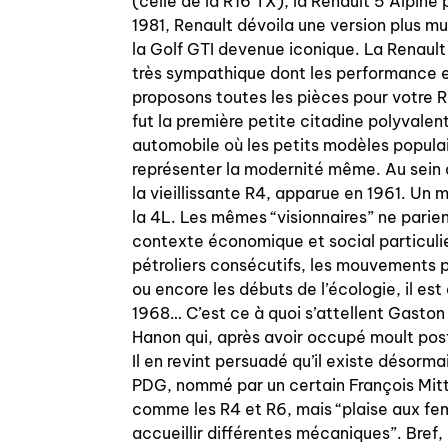
(celle de la R16 TX), la Renault 5 Alpine 
1981, Renault dévoila une version plus 
la Golf GTI devenue iconique. La Renault
très sympathique dont les performance et
proposons toutes les pièces pour votre 
fut la première petite citadine polyvalen
automobile où les petits modèles populai
représenter la modernité même. Au sein 
la vieillissante R4, apparue en 1961. Un
la 4L. Les mêmes “visionnaires” ne parie
contexte économique et social particuli
pétroliers consécutifs, les mouvements po
ou encore les débuts de l’écologie, il est
1968… C’est ce à quoi s’attellent Gaston 
Hanon qui, après avoir occupé moult pos
Il en revint persuadé qu’il existe désorm
PDG, nommé par un certain François Mitter
comme les R4 et R6, mais “plaise aux fem
accueillir différentes mécaniques”. Bref,