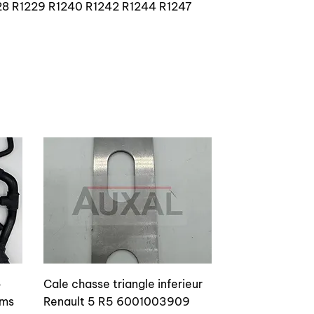
228 R1229 R1240 R1242 R1244 R1247
o
Cale chasse triangle inferieur
ams
Renault 5 R5 6001003909