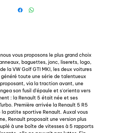
Door seal for all Renault R5 / Renault
5.
OEM reference: 7701365483
Profil is 100% conform OEM, see
attached picture of a seal fixed on
Renault Alpine Turbo trim.
 nous vous proposons le plus grand choix
anneaux, baguettes, jonc, liserets, logo,
 de la VW Golf GTI MKI, les deux voitures
a généré toute une série de talentueux
roposant, via la traction avant, une
angea son fusil d'épaule et s'orienta vers
ent : la Renault 5 était née et ses
urbo. Première arrivée la Renault 5 R5
a patite sportive Renault. Auxal vous
ne, Renault proposait une version plus
plé à une boîte de vitesses à 5 rapports