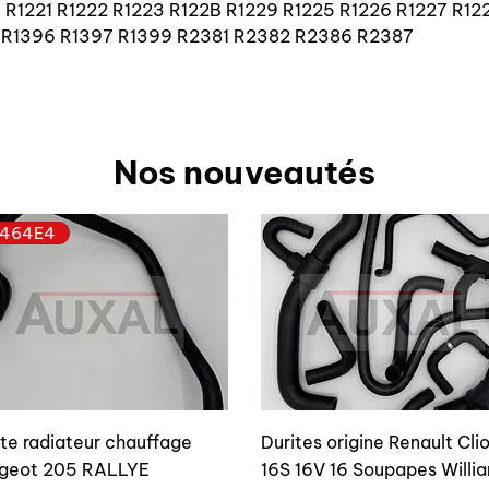
ype R1221 R1222 R1223 R122B R1229 R1225 R1226 R1227 R1
 R1396 R1397 R1399 R2381 R2382 R2386 R2387
Nos nouveautés
464E4
ite radiateur chauffage
Durites origine Renault Cli
geot 205 RALLYE
16S 16V 16 Soupapes Willi