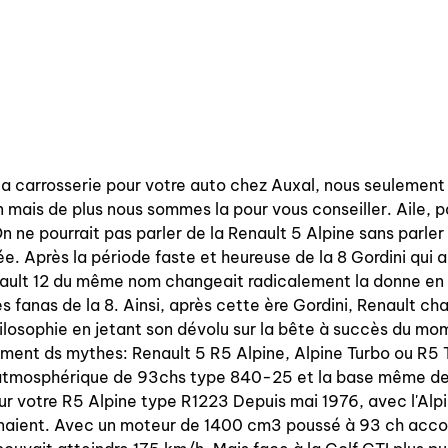
la carrosserie pour votre auto chez Auxal, nous seulement
 mais de plus nous sommes la pour vous conseiller. Aile, p
 ne pourrait pas parler de la Renault 5 Alpine sans parler
. Après la période faste et heureuse de la 8 Gordini qui 
nault 12 du même nom changeait radicalement la donne en p
es fanas de la 8. Ainsi, après cette ère Gordini, Renault ch
ilosophie en jetant son dévolu sur la bête à succès du mom
ment ds mythes: Renault 5 R5 Alpine, Alpine Turbo ou R5 T
tmosphérique de 93chs type 840-25 et la base même de l
ur votre R5 Alpine type R1223 Depuis mai 1976, avec l'Alpi
naient. Avec un moteur de 1400 cm3 poussé à 93 ch accou