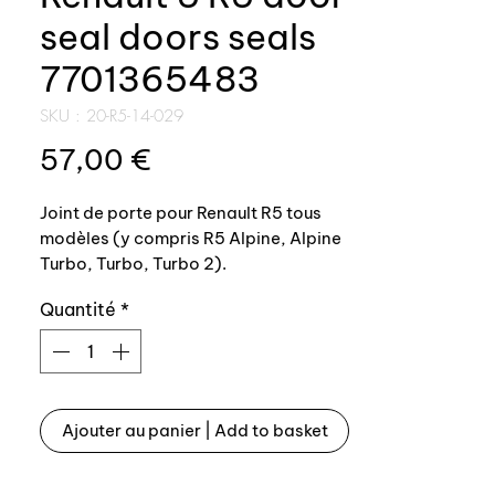
seal doors seals
7701365483
SKU : 20-R5-14-029
Prix
57,00 €
Joint de porte pour Renault R5 tous
modèles (y compris R5 Alpine, Alpine
Turbo, Turbo, Turbo 2).
Quantité
*
Montage sur porte AV. ou porte AR.
Profil 100% conforme origine, voir
joint en place sur une Renault 5 alpine
Turbo.
Ajouter au panier | Add to basket
Référence origine: 7701365483