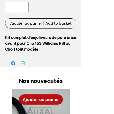
Ajouter au panier | Add to basket
Kit complet d'enjoliveurs de pare brise
avant pour Clio 16S Williams RSI ou
Clio 1 tout modèle
Le kit comprend:
- support enjoliveur: 7700827503,
repère 20
Nos nouveautés
- cale pare brise: 7700789274, repère
17
- enjoliveur: 7700797664, repère 21
Ajouter au panier
Nous venons également le kit complet
avec la colle