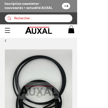
Inscription newsletter :
nouveautés + actualité AUXAL